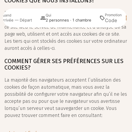
COOKIES QUE NOUS INSTALLONS?
Uniquement le propriétaire de ce site web et Mirai
Promotion
Quand
Qui
Rech
España, S.L., l’entreprise qui fournit à le propriétaire de
Arrivée — Départ
2 personnes · 1 chambre
ce site web le service de maintenance et d’analyse de sa
page web, utilisent et ont accès aux cookies de ce site.
Les tiers qui ont stockés des cookies sur votre ordinateur
auront accès à celles-ci.
COMMENT GÉRER SES PRÉFÉRENCES SUR LES
COOKIES?
La majorité des navigateurs acceptent l’utilisation des
cookies de façon automatique, mais vous avez la
possibilité de configurer votre navigateur afin qu’il ne les
accepte pas ou pour que le navigateur vous avertisse
lorsqu’un serveur veut sauvegarder un cookie. Vous
pouvez trouver comment faire en consultant: