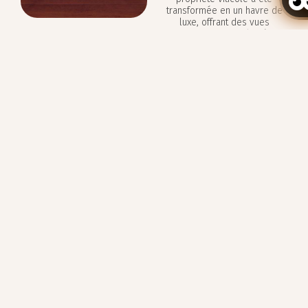
transformée en un havre de
luxe, offrant des vues
panoramiques sur l’océan,
une cuisine madérienne
Gérer ma réservation
exquise et une hospitalité
chaleureuse pour une retraite
inoubliable.
Avec seulement 48 chambres
magnifiquement conçues,
deux restaurants
gastronomiques, de luxuriants
jardins et une cave remplie
des meilleurs crus de l’île,
nous vous invitons à
découvrir Madère sous sa
forme la plus raffinée et
paisible.
**