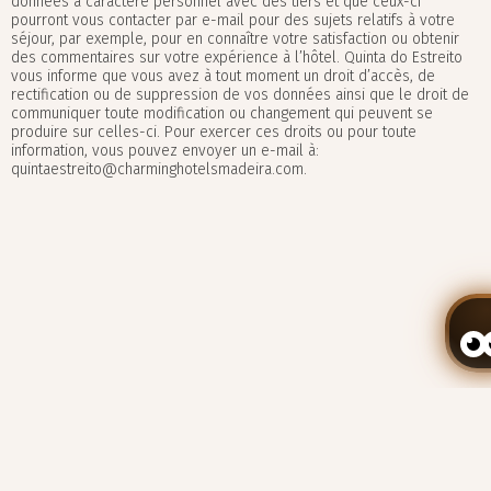
données à caractère personnel avec des tiers et que ceux-ci
pourront vous contacter par e-mail pour des sujets relatifs à votre
séjour, par exemple, pour en connaître votre satisfaction ou obtenir
des commentaires sur votre expérience à l’hôtel. Quinta do Estreito
vous informe que vous avez à tout moment un droit d’accès, de
rectification ou de suppression de vos données ainsi que le droit de
communiquer toute modification ou changement qui peuvent se
produire sur celles-ci. Pour exercer ces droits ou pour toute
information, vous pouvez envoyer un e-mail à:
quintaestreito@charminghotelsmadeira.com.
Résolution alternative des litiges de
Gérer ma réservation
consommation