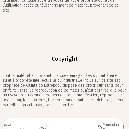
ordinateur ou toute autre dispositif de votre propriété du fait de
l’utilisation, accès ou téléchargement de matériel provenant de ce
site.
Copyright
Tout le matériel audiovisuel, marques enregistrées ou tout élément
sujet à propriété intellectuelle ou industrielle inclus sur ce site est
propriété de Quinta do Estreitoou dispose des droits suffisants pour
en faire usage. La reproduction de ce matériel n’est permise que pour
un usage exclusivement personnel ; toute modification, reproduction,
adaptation, location, prêt, transmission ou toute autre diffusion, même
partielle, non autorisée, restant interdite.
Promotion
Quand
Qui
Rech