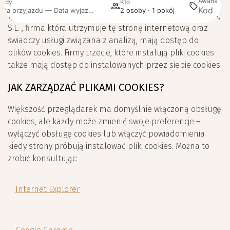
Awans
iedy
Kto
Wy
Data przyjazdu — Data wyjazdu
2 osoby · 1 pokój
Tylko właściciel tej strony internetowej oraz MIRAI ESPAÑA,
S.L. , firma która utrzymuje tę stronę internetową oraz
świadczy usługi związana z analizą, mają dostęp do
plików cookies. Firmy trzecie, które instalują pliki cookies
także mają dostęp do instalowanych przez siebie cookies.
JAK ZARZĄDZAĆ PLIKAMI COOKIES?
Większość przeglądarek ma domyślnie włączoną obsługę
cookies, ale każdy może zmienić swoje preferencje –
wyłączyć obsługę cookies lub włączyć powiadomienia
kiedy strony próbują instalować pliki cookies. Można to
zrobić konsultując:
Internet Explorer