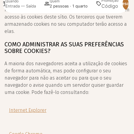
Promoção
Quando
Quem
S.L., a empresa que presta ao proprietário o serviço de
Pesqui
Entrada — Saída
2 pessoas · 1 quarto
manutenção e análise da sua página web, utilizam e têm
acesso às cookies deste sítio. Os terceiros que tiverem
armazenado cookies no seu computador terão acesso a
elas.
COMO ADMINISTRAR AS SUAS PREFERÊNCIAS
SOBRE COOKIES?
A maioria dos navegadores aceita a utilização de cookies
de forma automática, mas pode configurar o seu
navegador para não as aceitar ou para que o seu
navegador o avise quando um servidor quiser guardar
uma cookie. Pode fazê-lo consultando:
Internet Explorer