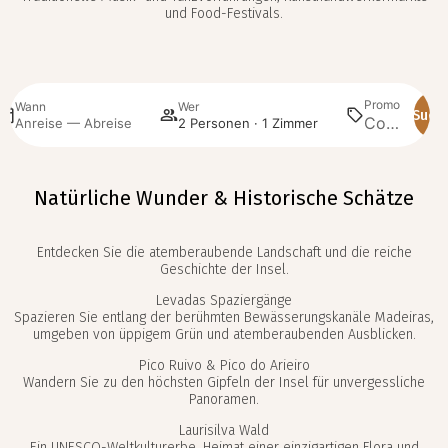
und Food-Festivals.
Promo
Wann
Wer
Such
Anreise — Abreise
2 Personen · 1 Zimmer
Natürliche Wunder & Historische Schätze
Entdecken Sie die atemberaubende Landschaft und die reiche
Geschichte der Insel.
Levadas Spaziergänge
Spazieren Sie entlang der berühmten Bewässerungskanäle Madeiras,
umgeben von üppigem Grün und atemberaubenden Ausblicken.
Pico Ruivo & Pico do Arieiro
Wandern Sie zu den höchsten Gipfeln der Insel für unvergessliche
Panoramen.
Laurisilva Wald
Ein UNESCO-Weltkulturerbe, Heimat einer einzigartigen Flora und