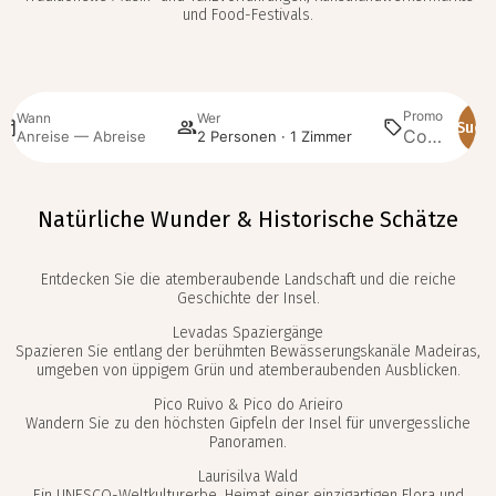
und Food-Festivals.
Promo
Wann
Wer
Such
Anreise — Abreise
2 Personen · 1 Zimmer
Natürliche Wunder & Historische Schätze
Entdecken Sie die atemberaubende Landschaft und die reiche
Geschichte der Insel.
Levadas Spaziergänge
Spazieren Sie entlang der berühmten Bewässerungskanäle Madeiras,
umgeben von üppigem Grün und atemberaubenden Ausblicken.
Pico Ruivo & Pico do Arieiro
Wandern Sie zu den höchsten Gipfeln der Insel für unvergessliche
Panoramen.
Laurisilva Wald
Ein UNESCO-Weltkulturerbe, Heimat einer einzigartigen Flora und