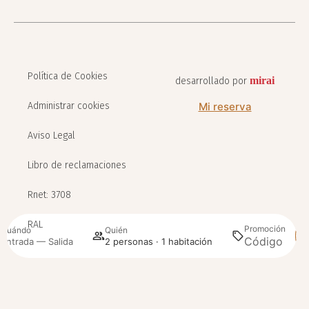
Política de Cookies
mirai
desarrollado por
Administrar cookies
Mi reserva
Aviso Legal
Libro de reclamaciones
Rnet: 3708
RAL
Promoción
Cuándo
Quién
Bu
Entrada — Salida
2 personas · 1 habitación